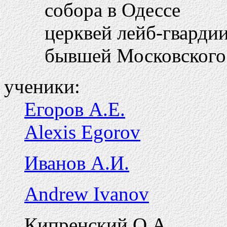
собора в Одессе
церквей лейб-гварди
бывшей Московского
ученики:
Егоров А.Е.
Alexis Egorov
Иванов А.И.
Andrew Ivanov
Кипренский О.А.