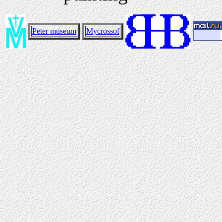
Peter museum
Mycrossof