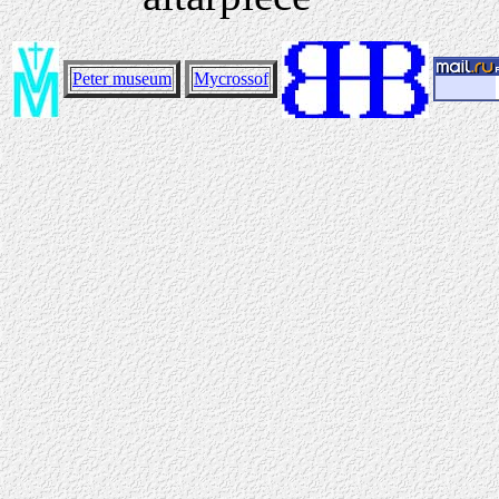
Peter museum
Mycrossof