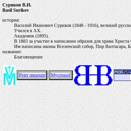
Суриков В.И.
Basil Surikov
история:
Василий Иванович Суриков (1848 - 1916), великий русс
Учился в АХ.
Академик (1895).
В 1883 за участие в написании образов для храма Христа
Им написаны иконы Вселенский собор, Пир Валтасара, Бо
название:
Благовещение
Peter museum
Mycrossof