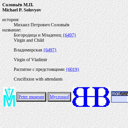
Соловьёв М.П.
Michael P. Solovyov
история:
Михаил Петрович Соловьёв
название:
Богородица и Младенец
{6497}
Virgin and Child
Владимирская
{6497}
Virgin of Vladimir
Распятие с предстоящими
{6019}
Crucifixion with attendants
Peter museum
Mycrossof