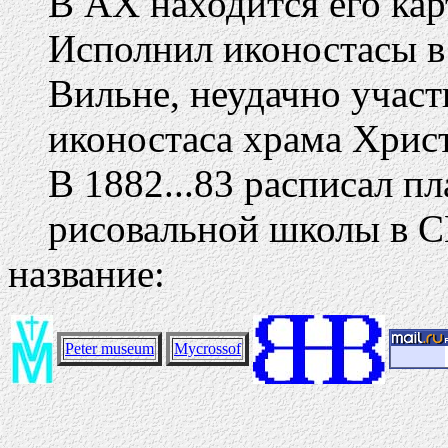
В АХ находится его ка
Исполнил иконостасы в 
Вильне, неудачно участ
иконостаса храма Хрис
В 1882...83 расписал п
рисовальной школы в С
название:
Peter museum
Mycrossof