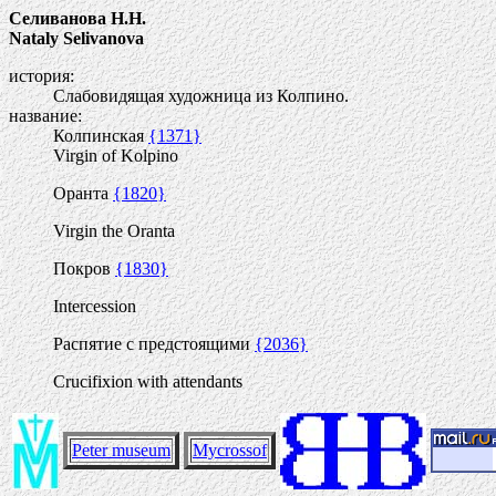
Селиванова Н.Н.
Nataly Selivanova
история:
Слабовидящая художница из Колпино.
название:
Колпинская
{1371}
Virgin of Kolpino
Оранта
{1820}
Virgin the Oranta
Покров
{1830}
Intercession
Распятие с предстоящими
{2036}
Crucifixion with attendants
Peter museum
Mycrossof