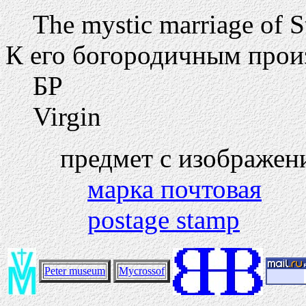
The mystic marriage of S
К его богородичным прои
БР
Virgin
предмет с изображен
марка почтовая
postage stamp
Peter museum
Mycrossof