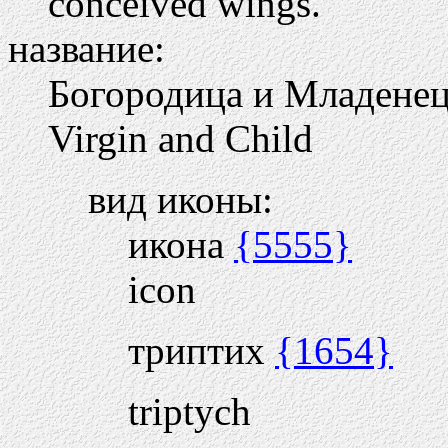
conceived wings.
название:
Богородица и Младене
Virgin and Child
вид иконы:
икона
{5555}
icon
триптих
{1654}
triptych