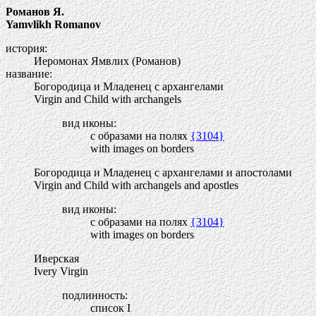
Романов Я.
Yamvlikh Romanov
история:
Иеромонах Ямвлих (Романов)
название:
Богородица и Младенец с архангелами
Virgin and Child with archangels
вид иконы:
с образами на полях
{3104}
with images on borders
Богородица и Младенец с архангелами и апостолами
Virgin and Child with archangels and apostles
вид иконы:
с образами на полях
{3104}
with images on borders
Иверская
Ivery Virgin
подлинность:
список I