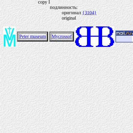
copy I
подлинность:
оригинал
{3104}
original
Peter museum
Mycrossof