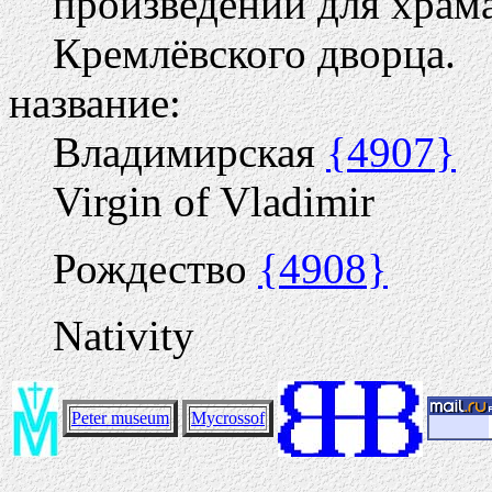
произведений для храм
Кремлёвского дворца.
название:
Владимирская
{4907}
Virgin of Vladimir
Рождество
{4908}
Nativity
Peter museum
Mycrossof