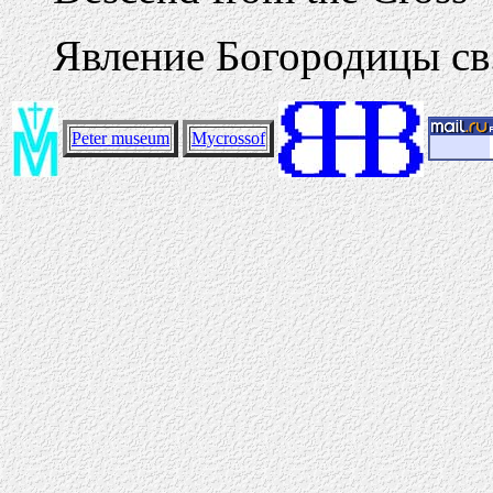
Явление Богородицы с
Peter museum
Mycrossof