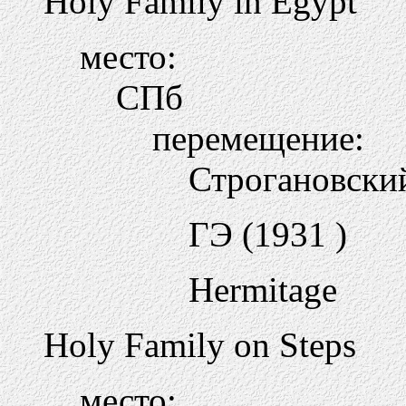
Holy Family in Egypt
место:
СПб
перемещение:
Строгановский
ГЭ (1931 )
Hermitage
Holy Family on Steps
место: