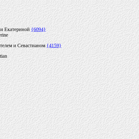
й и Екатериной
{6094}
rine
ителем и Севастианом
{4159}
tian