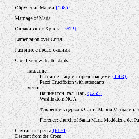
Обручение Марии
{5085}
Marriage of Maria
Оплакивание Христа
{3573}
Lamentation over Christ
Распятие с предстоящими
Crucifixion with attendants
название:
Распятие Пацци с предстоящими
{1503}
Pazzi Crucifixion with attendants
место:
Вашингтон: гал. Нац.
{6255}
Washington: NGA
Флоренция: церковь Санта Мария Магдалина
Florence: church of Santa Maria Maddalena dei Pa
Снятие со креста
{6170}
Descent from the Cross