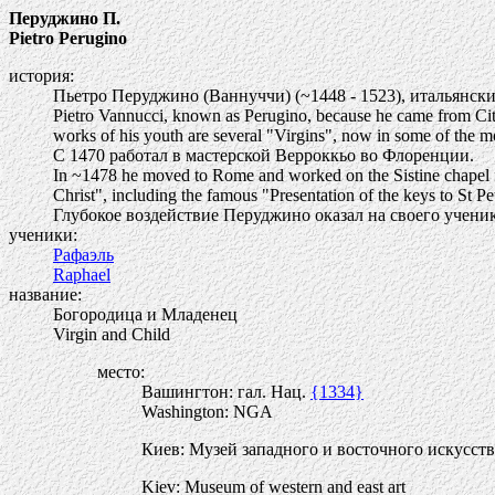
Перуджино П.
Pietro Perugino
история:
Пьетро Перуджино (Ваннуччи) (~1448 - 1523), итальянск
Pietro Vannucci, known as Perugino, because he came from Citta'
works of his youth are several "Virgins", now in some of the 
С 1470 работал в мастерской Верроккьо во Флоренции.
In ~1478 he moved to Rome and worked on the Sistine chapel fres
Christ", including the famous "Presentation of the keys to St Pe
Глубокое воздействие Перуджино оказал на своего ученик
ученики:
Рафаэль
Raphael
название:
Богородица и Младенец
Virgin and Child
место:
Вашингтон: гал. Нац.
{1334}
Washington: NGA
Киев: Музей западного и восточного искусст
Kiev: Museum of western and east art