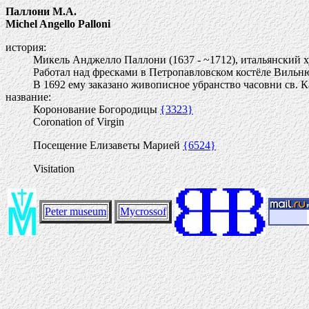
Паллони М.А.
Michel Angello Palloni
история:
Микель Анджелло Паллони (1637 - ~1712), итальянский 
Работал над фресками в Петропавловском костёле Вильню
В 1692 ему заказано живописное убранство часовни св. 
название:
Коронование Богородицы
{3323}
Coronation of Virgin
Посещение Елизаветы Марией
{6524}
Visitation
Peter museum
Mycrossof