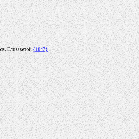
св. Елизаветой
{1847}