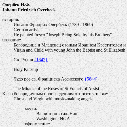
Овербек И.Ф.
Johann Friedrich Overbeck
история:
Иоганн Фридрих Овербекк (1789 - 1869)
German artist.
He painted fresco "Joseph Being Sold by his Brothers".
название:
Богородица и Младенец с юным Иоанном Крестителем и 
Virgin and Child with young John the Baptist and St Elizabeth
Св. Родня
{1847}
Holy Kinship
Чудо роз св. Франциска Ассисского
{5844}
The Miracle of the Roses of St Francis of Assisi
К его богородичным произведениям относится также:
Christ and Virgin with music-making angels
место:
Вашингтон: гал. Нац.
Washington: NGA
оформление: