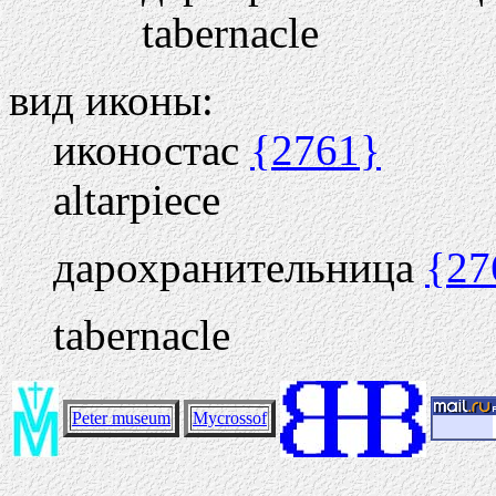
tabernacle
вид иконы:
иконостас
{2761}
altarpiece
дарохранительница
{27
tabernacle
Peter museum
Mycrossof