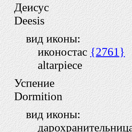
Деисус
Deesis
вид иконы:
иконостас
{2761}
altarpiece
Успение
Dormition
вид иконы:
дарохранительниц