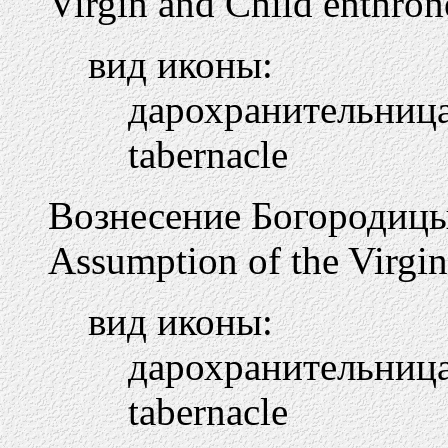
Virgin and Child enthron
вид иконы:
дарохранительниц
tabernacle
Вознесение Богородиц
Assumption of the Virgin
вид иконы:
дарохранительниц
tabernacle