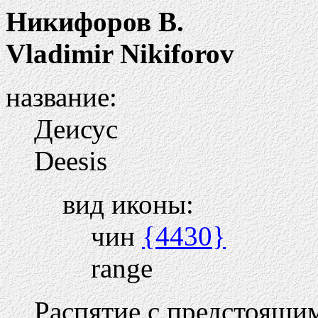
Никифоров В.
Vladimir Nikiforov
название:
Деисус
Deesis
вид иконы:
чин
{4430}
range
Распятие с предстоящи