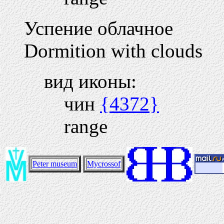
Успение облачное
Dormition with clouds
вид иконы:
чин
{4372}
range
Peter museum
Mycrossof