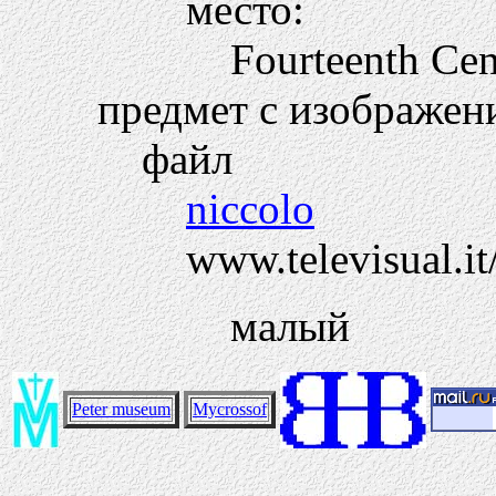
место:
Fourteenth Cen
предмет с изображен
файл
niccolo
www.televisual.it
малый
Peter museum
Mycrossof