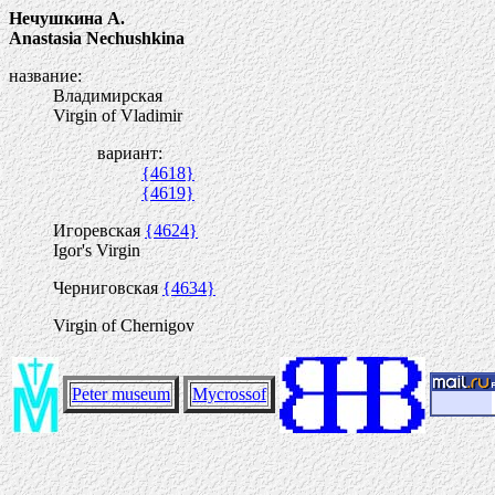
Нечушкина А.
Anastasia Nechushkina
название:
Владимирская
Virgin of Vladimir
вариант:
{4618}
{4619}
Игоревская
{4624}
Igor's Virgin
Черниговская
{4634}
Virgin of Chernigov
Peter museum
Mycrossof