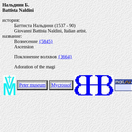
Нальдини Б.
Battista Naldini
история:
Баттиста Нальдини (1537 - 90)
Giovanni Battista Naldini, Italian artist.
название:
Вознесение
{5845}
Ascension
Поклонение волхвов
{3664}
Adoration of the magi
Peter museum
Mycrossof