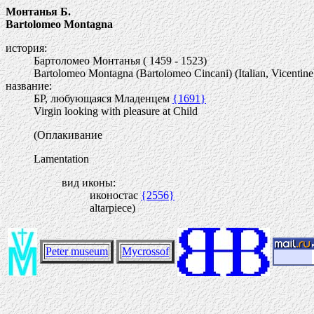
Монтанья Б.
Bartolomeo Montagna
история:
Бартоломео Монтанья ( 1459 - 1523)
Bartolomeo Montagna (Bartolomeo Cincani) (Italian, Vicentine
название:
БР, любующаяся Младенцем
{1691}
Virgin looking with pleasure at Child
(Оплакивание
Lamentation
вид иконы:
иконостас
{2556}
altarpiece)
Peter museum
Mycrossof