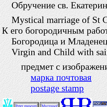
Обручение св. Екатери
Mystical marriage of St 
К его богородичным работ
Богородица и Младенец
Virgin and Child with sai
предмет с изображен
марка почтовая
postage stamp
Peter museum
Mycrossof