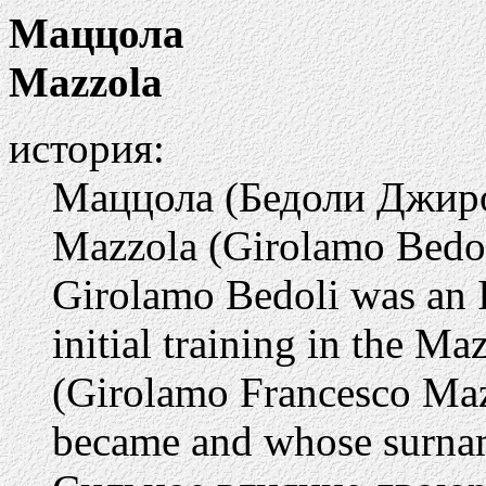
Маццола
Mazzola
история:
Маццола (Бедоли Джиро
Mazzola (Girolamo Bedoli
Girolamo Bedoli was an I
initial training in the Ma
(Girolamo Francesco Maz
became and whose surnam