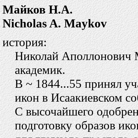
Майков Н.А.
Nicholas A. Maykov
история:
Николай Аполлонович М
академик.
В ~ 1844...55 принял у
икон в Исаакиевском со
С высочайшего одобрени
подготовку образов ик