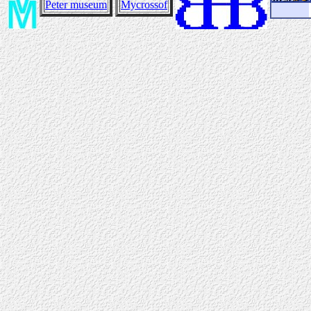
Peter museum
Mycrossof