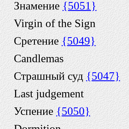
Знамение
{5051}
Virgin of the Sign
Сретение
{5049}
Candlemas
Страшный суд
{5047}
Last judgement
Успение
{5050}
Dormition