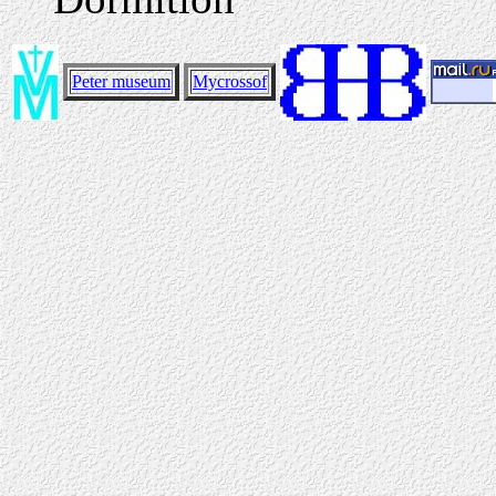
Peter museum
Mycrossof