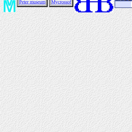
Peter museum
Mycrossof