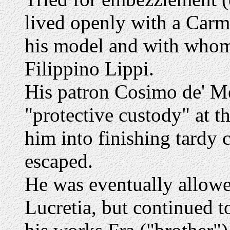
lived openly with a Carm
his model and with whom 
Filippino Lippi.
His patron Cosimo de' Me
"protective custody" at t
him into finishing tardy 
escaped.
He was eventually allowe
Lucretia, but continued t