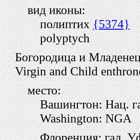
вид иконы:
полиптих
{5374}
polyptych
Богородица и Младенец 
Virgin and Child enthron
место:
Вашингтон: Нац. г
Washington: NGA
Флоренция: гал. 