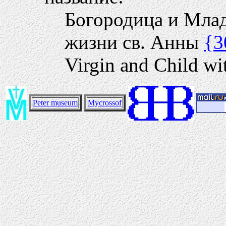
Богородица и Млад
жизни св. Анны
{3
Virgin and Child wit
Peter museum
Mycrossof