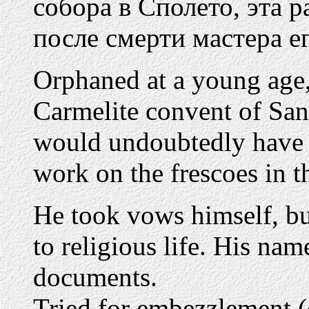
собора в Сполето, эта 
после смерти мастера 
Orphaned at a young age,
Carmelite convent of San
would undoubtedly have 
work on the frescoes in t
He took vows himself, bu
to religious life. His nam
documents.
Tried for embezzlement (e