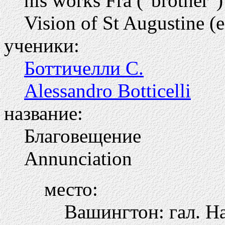
his works Fra ("brother")
Vision of St Augustine (
ученики:
Боттичелли С.
Alessandro Botticelli
название:
Благовещение
Annunciation
место:
Вашингтон: гал. Н