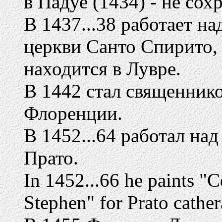
в Падуе (1434) - не сох
В 1437...38 работает н
церкви Санто Спирито,
находится в Лувре.
В 1442 стал священник
Флоренции.
В 1452...64 работал над
Прато.
In 1452...66 he paints "Ce
Stephen" for Prato cather