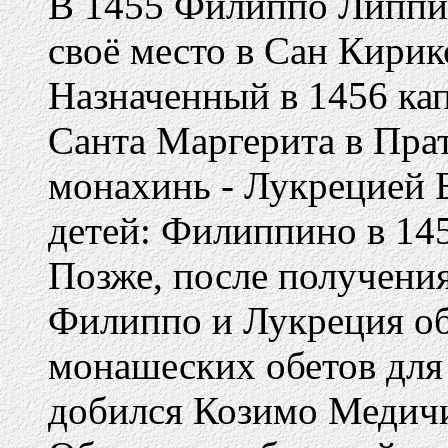
В 1455 Филиппо Липпи 
своё место в Сан Кирик
Назначенный в 1456 ка
Санта Маргерита в Прат
монахинь - Лукрецией Б
детей: Филиппино в 145
Позже, после получени
Филиппо и Лукреция об
монашеских обетов для
добился Козимо Медичи