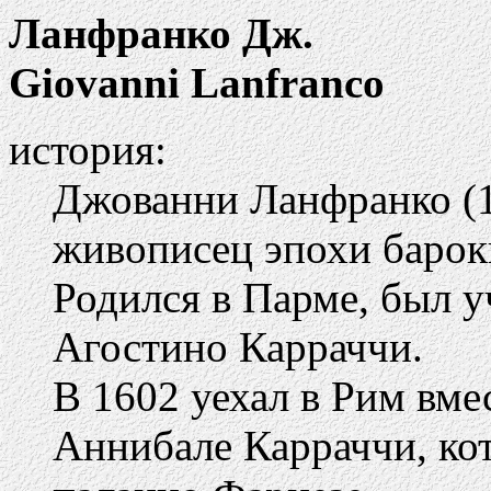
Ланфранко Дж.
Giovanni Lanfranco
история:
Джованни Ланфранко (1
живописец эпохи барок
Родился в Парме, был у
Агостино Карраччи.
В 1602 уехал в Рим вме
Аннибале Карраччи, ко