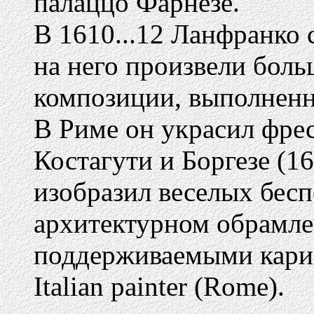
палаццо Фарнезе.
В 1610...12 Ланфранко 
на него произвели бол
композиции, выполнен
В Риме он украсил фре
Костагути и Боргезе (16
изобразил веселых бес
архитектурном обрамле
поддерживаемыми кари
Italian painter (Rome).