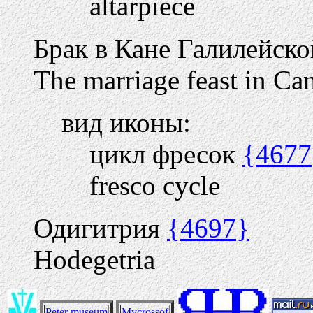
altarpiece
Брак в Кане Галилейско
The marriage feast in Ca
вид иконы:
цикл фресок
{4677
fresco cycle
Одигитрия
{4697}
Hodegetria
Peter museum
Mycrossof