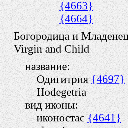
{4663}
{4664}
Богородица и Младене
Virgin and Child
название:
Одигитрия
{4697}
Hodegetria
вид иконы:
иконостас
{4641}