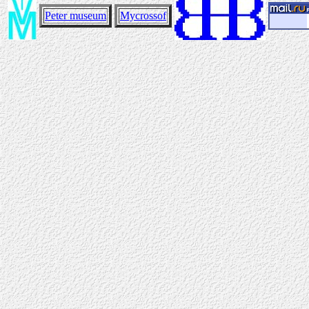
Peter museum
Mycrossof