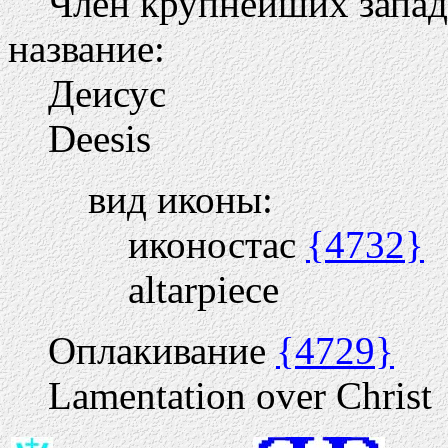
Член крупнейших запа
название:
Деисус
Deesis
вид иконы:
иконостас
{4732}
altarpiece
Оплакивание
{4729}
Lamentation over Christ