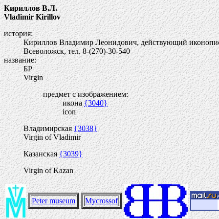
Кириллов В.Л.
Vladimir Kirillov
история:
Кириллов Владимир Леонидович, действующий иконопи
Всеволожск, тел. 8-(270)-30-540
название:
БР
Virgin
предмет с изображением:
икона
{3040}
icon
Владимирская
{3038}
Virgin of Vladimir
Казанская
{3039}
Virgin of Kazan
Peter museum
Mycrossof