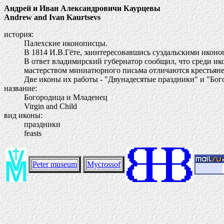
Андрей и Иван Александровичи Каурцевы
Andrew and Ivan Kaurtsevs
история:
Палехские иконописцы.
В 1814 И.В.Гёте, заинтересовавшись суздальскими иконо
В ответ владимирский губернатор сообщил, что среди ик
мастерством миниатюрного письма отличаются крестьян
Две иконы их работы - "Двунадесятые праздники" и "Бого
название:
Богородица и Младенец
Virgin and Child
вид иконы:
праздники
feasts
Peter museum
Mycrossof