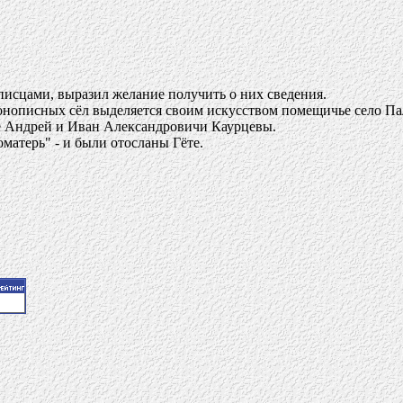
писцами, выразил желание получить о них сведения.
онописных сёл выделяется своим искусством помещичье село Па
е Андрей и Иван Александровичи Каурцевы.
матерь" - и были отосланы Гёте.