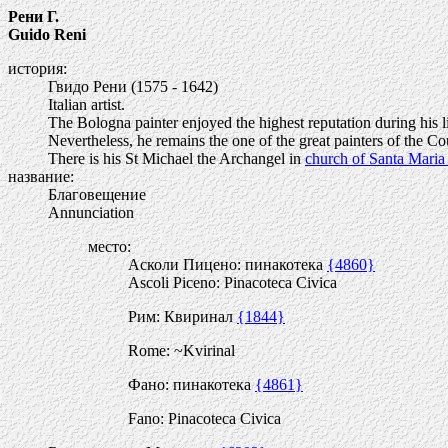
Рени Г.
Guido Reni
история:
Гвидо Рени (1575 - 1642)
Italian artist.
The Bologna painter enjoyed the highest reputation during his li
Nevertheless, he remains the one of the great painters of the C
There is his St Michael the Archangel in
church of Santa Maria
название:
Благовещение
Annunciation
место:
Асколи Пицено: пинакотека
{4860}
Ascoli Piceno: Pinacoteca Civica
Рим: Квиринал
{1844}
Rome: ~Kvirinal
Фано: пинакотека
{4861}
Fano: Pinacoteca Civica