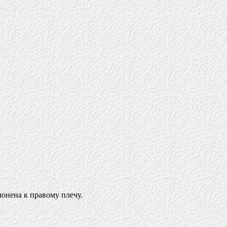
онена к правому плечу.