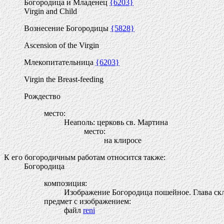
Богородица и Младенец
{6203}
Virgin and Child
Вознесение Богородицы
{5828}
Ascension of the Virgin
Млекопитательница
{6203}
Virgin the Breast-feeding
Рождество
место:
Неаполь: церковь св. Мартина
место:
на клиросе
К его богородичным работам относится также:
Богородица
композиция:
Изображение Богородица пошейное. Глава скл
предмет с изображением:
файл
reni