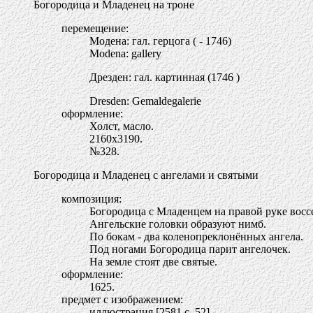
Богородица и Младенец на троне
перемещение:
Модена: гал. герцога ( - 1746)
Modena: gallery
Дрезден: гал. картинная (1746 )
Dresden: Gemaldegalerie
оформление:
Холст, масло.
2160х3190.
№328.
Богородица и Младенец с ангелами и святыми
композиция:
Богородица с Младенцем на правой руке воссе
Ангельские головки образуют нимб.
По бокам - два коленопреклонённых ангела.
Под ногами Богородица парит ангелочек.
На земле стоят две святые.
оформление:
1625.
предмет с изображением:
иллюстрация [2581 c. 52]