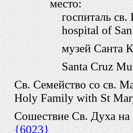
место:
госпиталь св.
hospital of San
музей Санта 
Santa Cruz M
Св. Семейство со св. 
Holy Family with St Ma
Сошествие Св. Духа на
{6023}