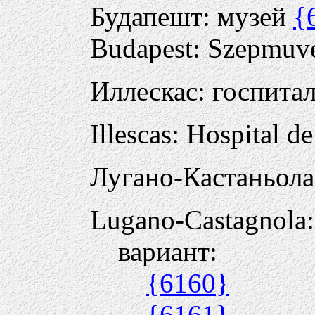
Будапешт: музей
{
Budapest: Szepmuv
Иллескас: госпита
Illescas: Hospital d
Лугано-Кастаньола
Lugano-Castagnola:
вариант:
{6160}
{6161}