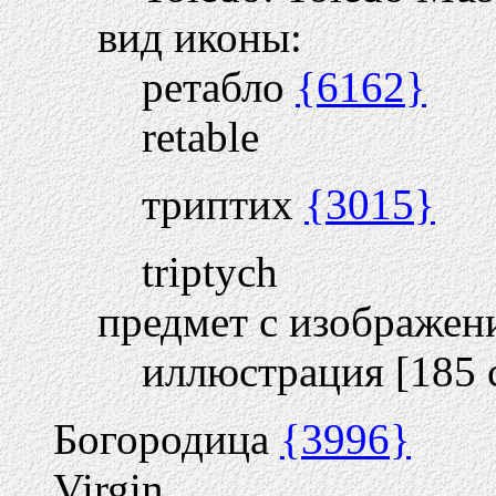
вид иконы:
ретабло
{6162}
retable
триптих
{3015}
triptych
предмет с изображен
иллюстрация [185 c
Богородица
{3996}
Virgin