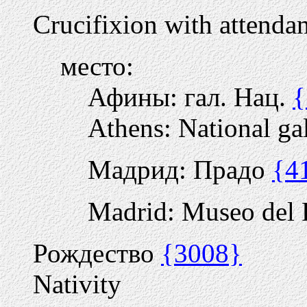
Crucifixion with attendan
место:
Афины: гал. Нац.
{
Athens: National ga
Мадрид: Прадо
{4
Madrid: Museo del 
Рождество
{3008}
Nativity