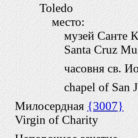
Toledo
место:
музей Санте 
Santa Cruz M
часовня св. 
chapel of San 
Милосердная
{3007}
Virgin of Charity