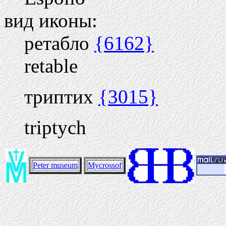
вид иконы:
ретабло
{6162}
retable
триптих
{3015}
triptych
Peter museum
Mycrossof