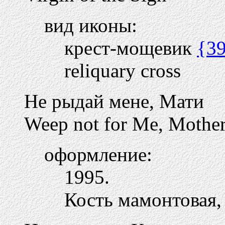
вид иконы:
крест-мощевик
{3
reliquary cross
Не рыдай мене, Мати
Weep not for Me, Mothe
оформление:
1995.
Кость мамонтовая, 