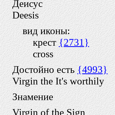
Деисус
Deesis
вид иконы:
крест
{2731}
cross
Достойно есть
{4993}
Virgin the It's worthily
Знамение
Virgin of the Sign