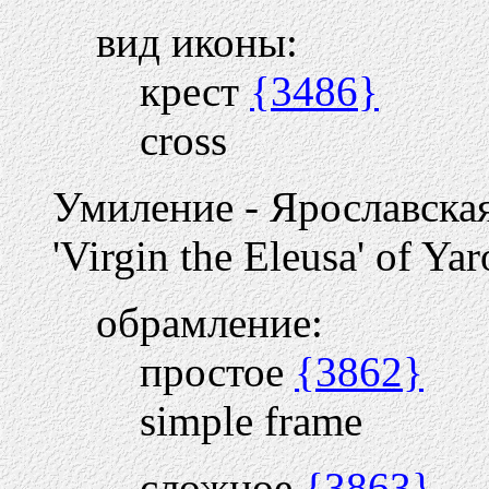
вид иконы:
крест
{3486}
cross
Умиление - Ярославска
'Virgin the Eleusa' of Yar
обрамление:
простое
{3862}
simple frame
сложное
{3863}