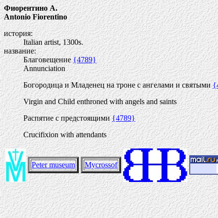
Фиорентино А.
Antonio Fiorentino
история:
Italian artist, 1300s.
название:
Благовещение
{4789}
Annunciation
Богородица и Младенец на троне с ангелами и святыми
{
Virgin and Child enthroned with angels and saints
Распятие с предстоящими
{4789}
Crucifixion with attendants
Peter museum
Mycrossof