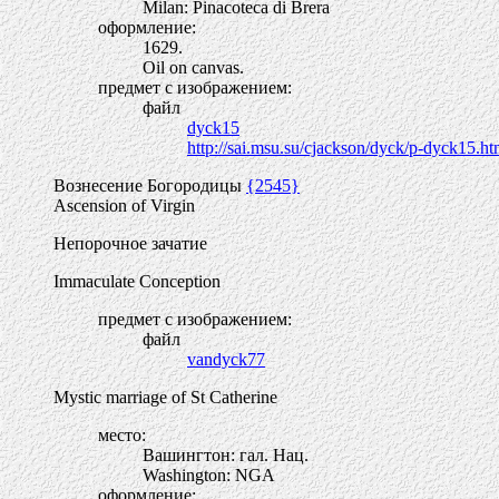
Milan: Pinacoteca di Brera
оформление:
1629.
Oil on canvas.
предмет с изображением:
файл
dyck15
http://sai.msu.su/cjackson/dyck/p-dyck15.h
Вознесение Богородицы
{2545}
Ascension of Virgin
Непорочное зачатие
Immaculate Conception
предмет с изображением:
файл
vandyck77
Mystic marriage of St Catherine
место:
Вашингтон: гал. Нац.
Washington: NGA
оформление: