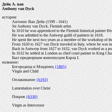
Дейк А. ван
Anthony van Dyck
история:
Антонис Ван Дейк (1599 - 1641)
Sir Anthony van Dyck, Flemish artist.
In 1610 he was apprenticed to the Flemish historical painter H
He was admitted to the Antwerp guild of painters in 1618.
He spent the next two years as a member of the workshop of th
From 1620 to 1627 van Dyck traveled in Italy, where he was in 
Back in Antwerp from 1627 to 1632, van Dyck worked as a portra
In 1632 he settled in London as chief court painter to King Char
Был придворным живописцем Карла I.
название:
Богородица и Младенец
{1865}
Virgin and Child
Оплакивание
{6193}
Lamentation over Christ
Покров
{6330}
Virgin as Intercessor