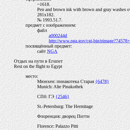
~1618.
Pen and brown ink with brown and gray washes ove
281х182.
№ 1993.51.7.
предмет с изображением:
файл
a000244d
http://www.nga.gov/cgi-bin/pimage?74578
посвящённый предмет:
сайт
NGA
Отдых на пути в Египет
Rest on the flight to Egypt
место:
Мюнхен: пинакотека Старая
{6478}
Munich: Alte Pinakothek
СПб: ГЭ
{2546}
St.-Petersburg: The Hermitage
Флоренция: дворец Питти
Florence: Palazzo Pitti