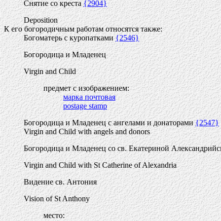
Снятие со креста
{2904}
Deposition
К его богородичным работам относятся также:
Богоматерь с куропатками
{2546}
Богородица и Младенец
Virgin and Child
предмет с изображением:
марка почтовая
postage stamp
Богородица и Младенец с ангелами и донаторами
{2547}
Virgin and Child with angels and donors
Богородица и Младенец со св. Екатериной Александрий
Virgin and Child with St Catherine of Alexandria
Видение св. Антония
Vision of St Anthony
место: