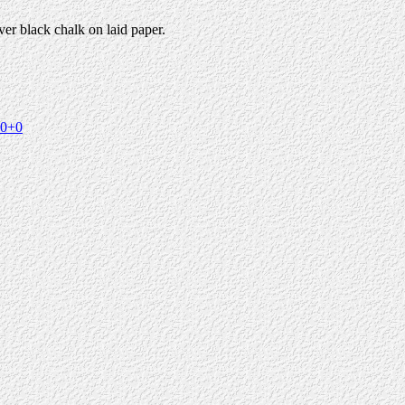
r black chalk on laid paper.
+0+0