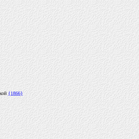
ской
{1866}