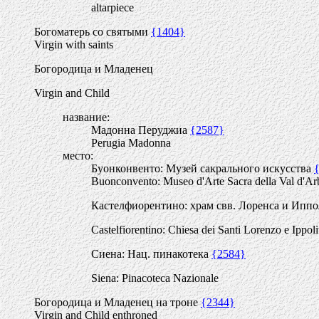
altarpiece
Богоматерь со святыми
{1404}
Virgin with saints
Богородица и Младенец
Virgin and Child
название:
Мадонна Перуджиа
{2587}
Perugia Madonna
место:
Буонконвенто: Музей сакрального искусства
Buonconvento: Museo d'Arte Sacra della Val d'Ar
Кастелфиорентино: храм свв. Лоренса и Ипп
Castelfiorentino: Chiesa dei Santi Lorenzo e Ippoli
Сиена: Нац. пинакотека
{2584}
Siena: Pinacoteca Nazionale
Богородица и Младенец на троне
{2344}
Virgin and Child enthroned