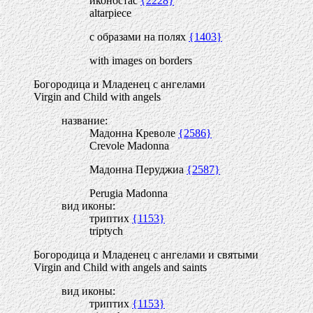
иконостас
{2228}
altarpiece
с образами на полях
{1403}
with images on borders
Богородица и Младенец с ангелами
Virgin and Child with angels
название:
Мадонна Креволе
{2586}
Crevole Madonna
Мадонна Перуджиа
{2587}
Perugia Madonna
вид иконы:
триптих
{1153}
triptych
Богородица и Младенец с ангелами и святыми
Virgin and Child with angels and saints
вид иконы:
триптих
{1153}