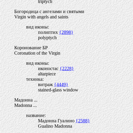
triptych
Богородица с ангелами и святыми
Virgin with angels and saints
вид иконы:
полиптих
{2898}
polyptych
Коронование БР
Coronation of the Virgin
вид иконы:
иконостас
{2228}
altarpiece
техника:
витраж
{4449}
stained-glass window
Мадонна ...
Madonna ...
название:
Мадонна Гуалино
{2588}
Gualino Madonna