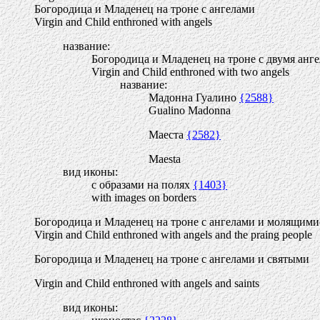
Богородица и Младенец на троне с ангелами
Virgin and Child enthroned with angels
название:
Богородица и Младенец на троне с двумя анг
Virgin and Child enthroned with two angels
название:
Мадонна Гуалино
{2588}
Gualino Madonna
Маеста
{2582}
Maestа
вид иконы:
с образами на полях
{1403}
with images on borders
Богородица и Младенец на троне с ангелами и молящим
Virgin and Child enthroned with angels and the praing people
Богородица и Младенец на троне с ангелами и святыми
Virgin and Child enthroned with angels and saints
вид иконы: