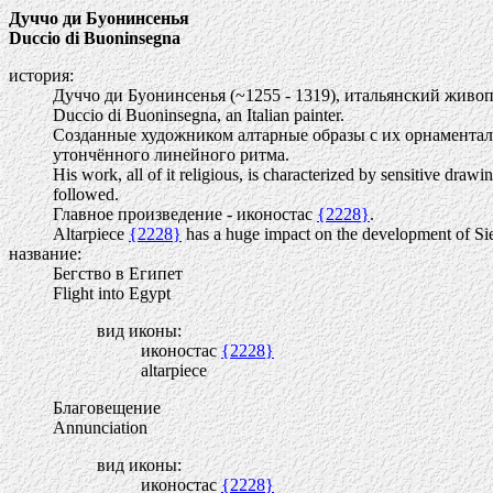
Дуччо ди Буонинсенья
Duccio di Buoninsegna
история:
Дуччо ди Буонинсенья (~1255 - 1319), итальянский живоп
Duccio di Buoninsegna, an Italian painter.
Созданные художником алтарные образы с их орнамента
утончённого линейного ритма.
His work, all of it religious, is characterized by sensitive draw
followed.
Главное произведение - иконостас
{2228}
.
Altarpiece
{2228}
has a huge impact on the development of Sien
название:
Бегство в Египет
Flight into Egypt
вид иконы:
иконостас
{2228}
altarpiece
Благовещение
Annunciation
вид иконы:
иконостас
{2228}