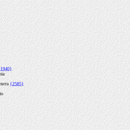
{1940}
bia
олита
{2585}
to