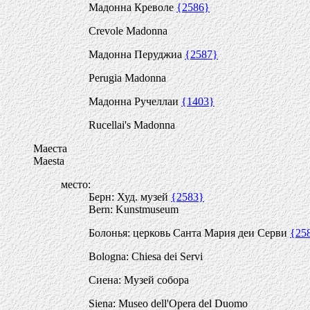
Мадонна Креволе
{2586}
Crevole Madonna
Мадонна Перуджиа
{2587}
Perugia Madonna
Мадонна Ручеллаи
{1403}
Rucellai's Madonna
Маеста
Maestа
место:
Берн: Худ. музей
{2583}
Bern: Kunstmuseum
Болонья: церковь Санта Мария деи Серви
{25
Bologna: Chiesa dei Servi
Сиена: Музей собора
Siena: Museo dell'Opera del Duomo