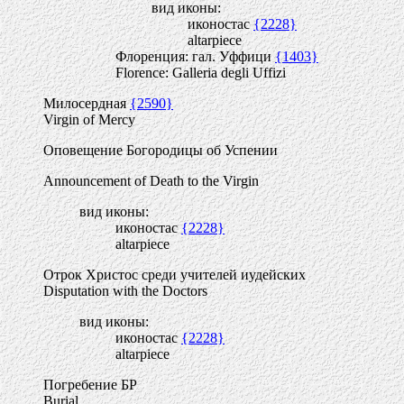
вид иконы:
иконостас
{2228}
altarpiece
Флоренция: гал. Уффици
{1403}
Florence: Galleria degli Uffizi
Милосердная
{2590}
Virgin of Mercy
Оповещение Богородицы об Успении
Announcement of Death to the Virgin
вид иконы:
иконостас
{2228}
altarpiece
Отрок Христос среди учителей иудейских
Disputation with the Doctors
вид иконы:
иконостас
{2228}
altarpiece
Погребение БР
Burial