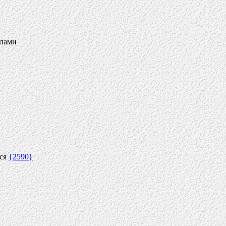
елами
ися
{2590}