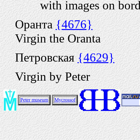
with images on bord
Оранта
{4676}
Virgin the Oranta
Петровская
{4629}
Virgin by Peter
Peter museum
Mycrossof