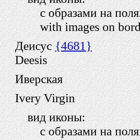
с образами на пол
with images on bord
Деисус
{4681}
Deesis
Иверская
Ivery Virgin
вид иконы:
с образами на пол