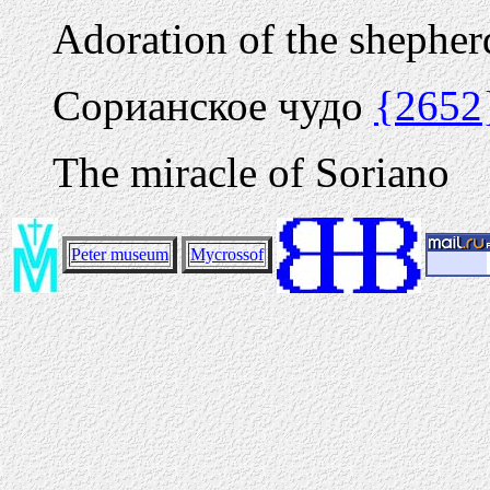
Adoration of the shepher
Сорианское чудо
{2652
The miracle of Soriano
Peter museum
Mycrossof