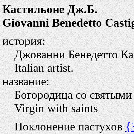
Кастильоне Дж.Б.
Giovanni Benedetto Casti
история:
Джованни Бенедетто Кас
Italian artist.
название:
Богородица со святым
Virgin with saints
Поклонение пастухов
{