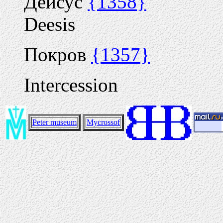
Деисус
{1358}
Deesis
Покров
{1357}
Intercession
Peter museum
Mycrossof