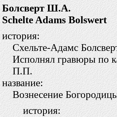
Болсверт Ш.А.
Schelte Adams Bolswert
история:
Схельте-Адамс Болсверт
Исполнял гравюры по к
П.П.
название:
Вознесение Богородиц
история: