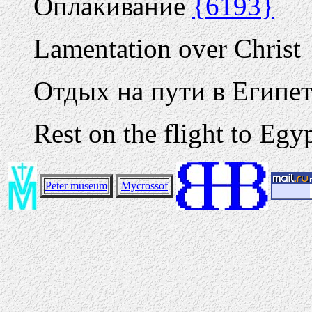
Оплакивание
{6193}
Lamentation over Christ
Отдых на пути в Египе
Rest on the flight to Egy
Peter museum
Mycrossof