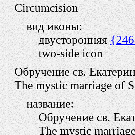
Circumcision
вид иконы:
двусторонняя
{246
two-side icon
Обручение св. Екатери
The mystic marriage of S
название:
Обручение св. Ек
The mystic marriage