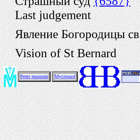
Страшный суд
{6587}
Last judgement
Явление Богородицы св
Vision of St Bernard
Peter museum
Mycrossof