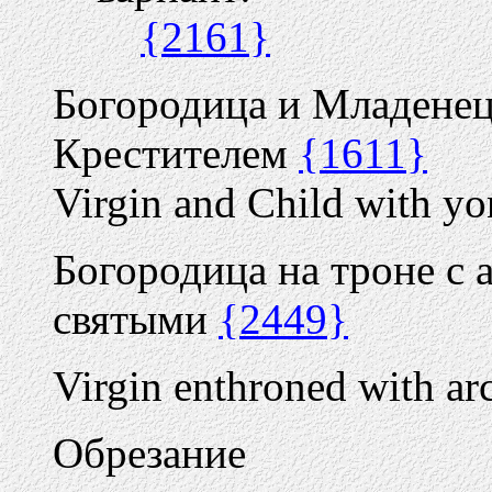
{2161}
Богородица и Младене
Крестителем
{1611}
Virgin and Child with yo
Богородица на троне с 
святыми
{2449}
Virgin enthroned with ar
Обрезание