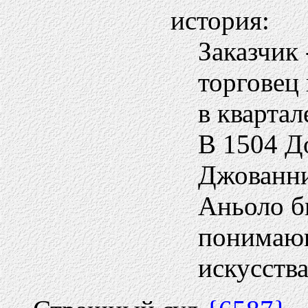
история:
Заказчик
торговец
в квартал
В 1504 Д
Джованни
Аньоло б
понимающ
искусств