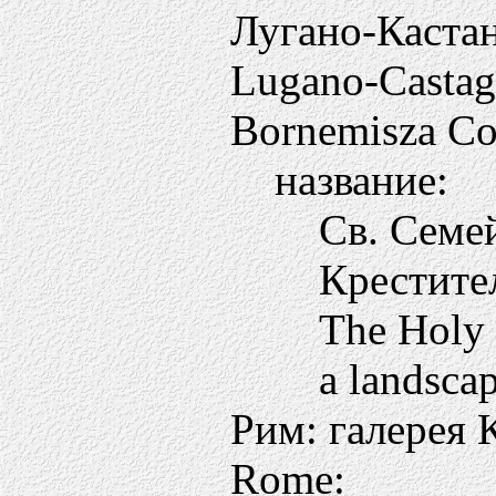
Лугано-Кастан
Lugano-Castagn
Bornemisza Col
название:
Св. Семе
Крестите
The Holy 
a landsca
Рим: галерея 
Rome: