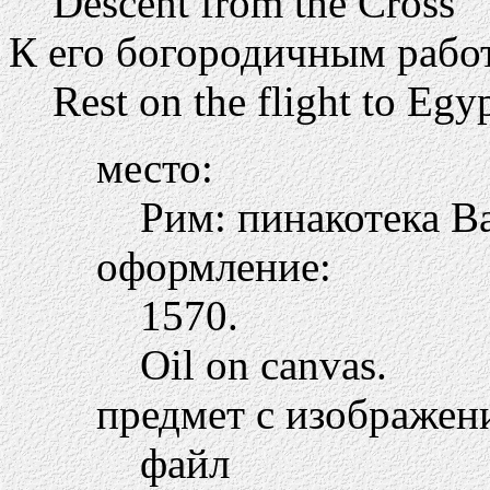
Descent from the Cross
К его богородичным работ
Rest on the flight to Egy
место:
Рим: пинакотека В
оформление:
1570.
Oil on canvas.
предмет с изображен
файл