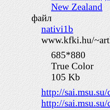
New Zealand
файл
nativi1b
www.kfki.hu/~arth
685*880
True Color
105 Kb
http://sai.msu.su
http://sai.msu.su/