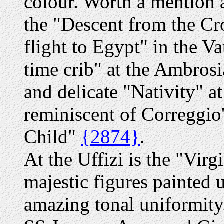
colour. Worth a mention
the "Descent from the C
flight to Egypt" in the V
time crib" at the Ambrosi
and delicate "Nativity" a
reminiscent of Correggio'
Child"
{2874}
.
At the Uffizi is the "Vir
majestic figures painted u
amazing tonal uniformity