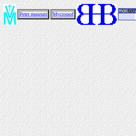
Peter museum
Mycrossof