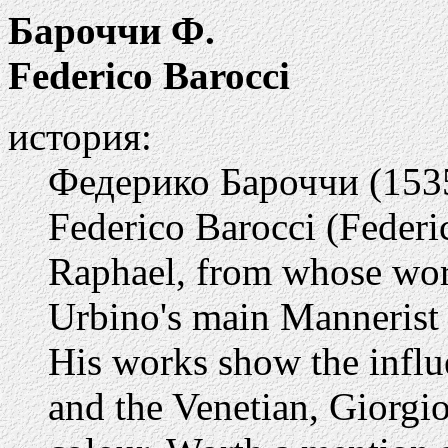
Бароччи Ф.
Federico Barocci
история:
Федерико Бароччи (1535
Federico Barocci (Federic
Raphael, from whose work
Urbino's main Mannerist a
His works show the influ
and the Venetian, Giorgio