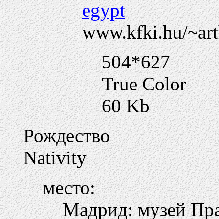
egypt
www.kfki.hu/~arth
504*627
True Color
60 Kb
Рождество
Nativity
место:
Мадрид: музей Пр