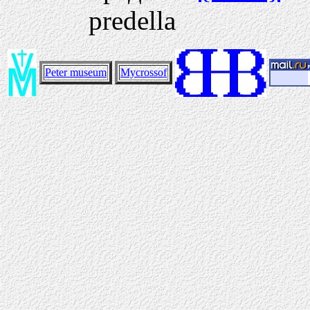
predella
Peter museum
Mycrossof