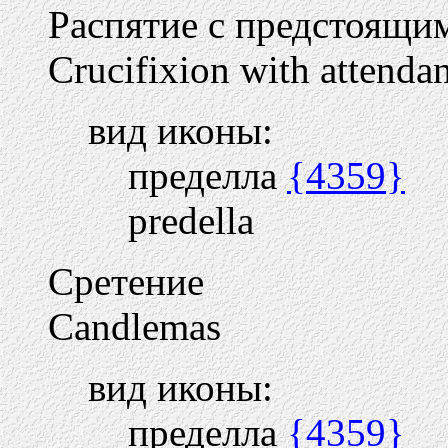
Распятие с предстоящи
Crucifixion with attendan
вид иконы:
пределла
{4359}
predella
Сретение
Candlemas
вид иконы:
пределла
{4359}