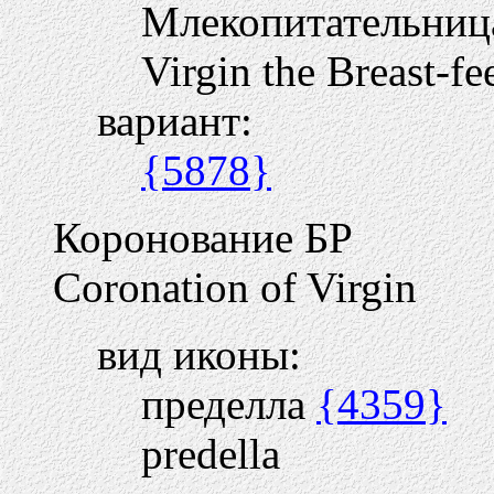
Млекопитательни
Virgin the Breast-fe
вариант:
{5878}
Коронование БР
Coronation of Virgin
вид иконы:
пределла
{4359}
predella