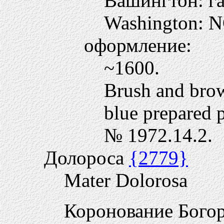
Вашингтон: га
Washington: 
оформление:
~1600.
Brush and brow
blue prepared p
№ 1972.14.2.
Долороса
{2779}
Mater Dolorosa
Коронование Бог