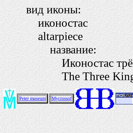
вид иконы:
иконостас
altarpiece
название:
Иконостас тр
The Three King
Peter museum
Mycrossof