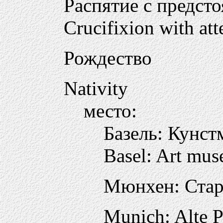
Распятие с предс
Crucifixion with att
Рождество
Nativity
место:
Базель: Кунст
Basel: Art mus
Мюнхен: Стар
Munich: Alte 