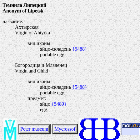
Темнила Липецкий
Anonym of Lipetsk
название:
Ахтырская
Virgin of Ahtyrka
вид иконы:
яйцо-складень
{5488}
portable egg
Богородица и Младенец
Virgin and Child
вид иконы:
яйцо-складень
{5488}
portable egg
предмет:
яйцо
{5489}
egg
Peter museum
Mycrossof