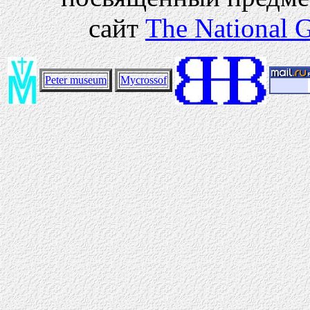
сайт
The National G
Peter museum
Mycrossof